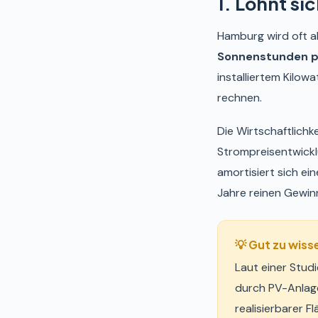
1. Lohnt si
Hamburg wird oft a
Sonnenstunden p
installiertem Kilo
rechnen.
Die Wirtschaftlich
Strompreisentwickl
amortisiert sich e
Jahre reinen Gewin
💡 Gut zu wiss
Laut einer Stud
durch PV-Anlage
realisierbarer Fl