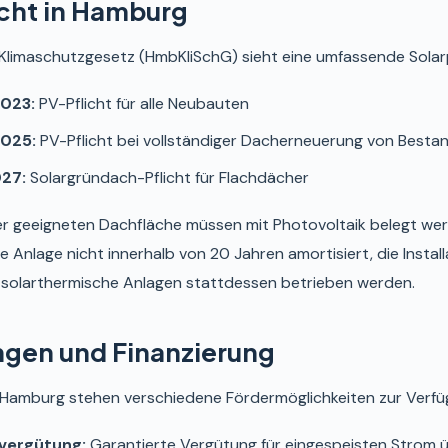
icht in Hamburg
limaschutzgesetz (HmbKliSchG) sieht eine umfassende Solarpf
2023:
PV-Pflicht für alle Neubauten
2025:
PV-Pflicht bei vollständiger Dacherneuerung von Best
027:
Solargründach-Pflicht für Flachdächer
r geeigneten Dachfläche müssen mit Photovoltaik belegt w
ie Anlage nicht innerhalb von 20 Jahren amortisiert, die Instal
r solarthermische Anlagen stattdessen betrieben werden.
ngen und Finanzierung
n Hamburg stehen verschiedene Fördermöglichkeiten zur Verfü
vergütung:
Garantierte Vergütung für eingespeisten Strom 