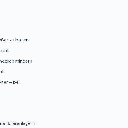
rößer zu bauen
lität
heblich mindern
uf
iter – bei
Ihre Solaranlage in