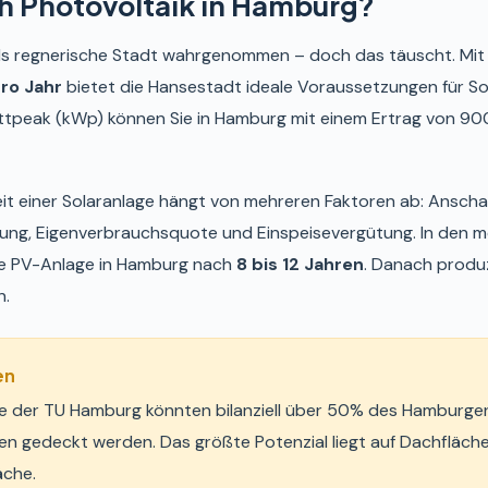
ch Photovoltaik in Hamburg?
ls regnerische Stadt wahrgenommen – doch das täuscht. Mit
ro Jahr
bietet die Hansestadt ideale Voraussetzungen für Sol
wattpeak (kWp) können Sie in Hamburg mit einem Ertrag von 90
keit einer Solaranlage hängt von mehreren Faktoren ab: Ansch
ung, Eigenverbrauchsquote und Einspeisevergütung. In den me
ine PV-Anlage in Hamburg nach
8 bis 12 Jahren
. Danach produz
n.
en
ie der TU Hamburg könnten bilanziell über 50% des Hamburge
n gedeckt werden. Das größte Potenzial liegt auf Dachfläch
äche.