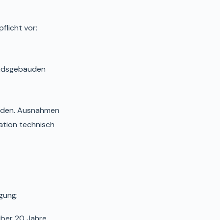
licht vor:
andsgebäuden
erden. Ausnahmen
lation technisch
gung:
über 20 Jahre