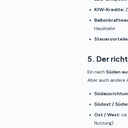
KfW-Kredite:
Z
Balkonkraftwe
Haushalte
Steuervorteile
5. Der ric
Ein nach
Süden au
Aber auch andere Au
Südausrichtun
Südost / Südw
Ost / West:
ca.
Nutzung)