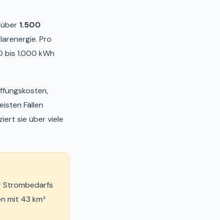
 über
1.500
arenergie. Pro
0 bis 1.000 kWh
affungskosten,
isten Fällen
iert sie über viele
r Strombedarfs
en mit 43 km²