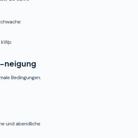
schwache
0 kWp
 -neigung
imale Bedingungen.
che und abendliche